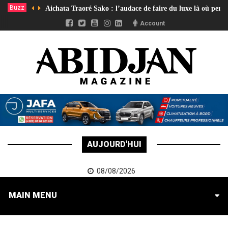
Buzz
Aichata Traoré Sako : l’audace de faire du luxe là où pers
Account
AUJOURD'HUI
08/08/2026
MAIN MENU