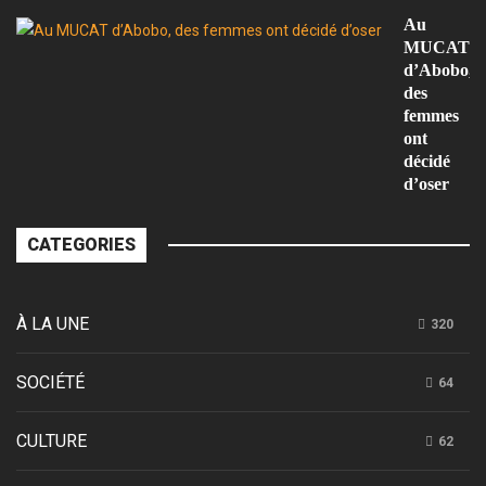
Au
MUCAT
d’Abobo,
des
femmes
ont
décidé
d’oser
CATEGORIES
À LA UNE
320
SOCIÉTÉ
64
CULTURE
62