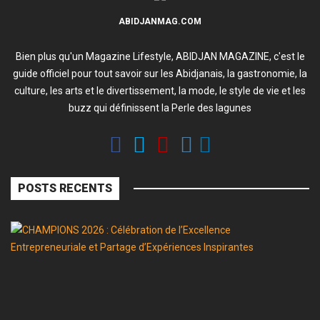
ABIDJANMAG.COM
Bien plus qu'un Magazine Lifestyle, ABIDJAN MAGAZINE, c'est le
guide officiel pour tout savoir sur les Abidjanais, la gastronomie, la
culture, les arts et le divertissement, la mode, le style de vie et les
buzz qui définissent la Perle des lagunes
POSTS RECENTS
C
2
:
Cé
d
l’
En