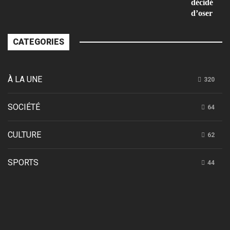
décidé
d’oser
CATEGORIES
À LA UNE
320
SOCIÉTÉ
64
CULTURE
62
SPORTS
44