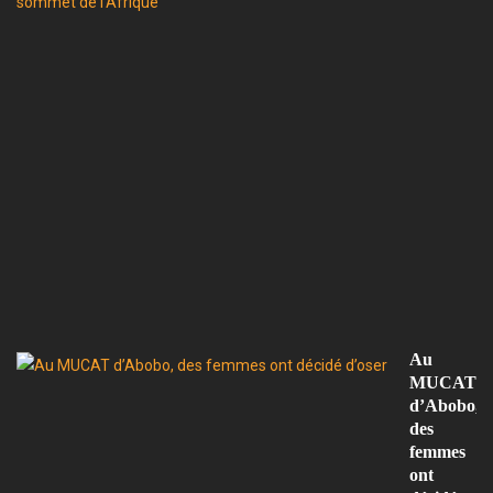
L
T
F,
u
gé
d
ve
et
d
cu
a
s
d
l’
Au
MUCAT
d’Abobo,
des
femmes
ont