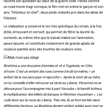
raconte son quotidien au cœur de la guerre civile. Pensé comme
un road movie tragi-comique, le film met en scène le garçon et son
ami, “féticheur en chef”, deux pieds-nickelés pris dans les aléas de
l’Histoire.
Le réalisateur a conservé le ton très spécifique du roman, à la fois
drôle, émouvant et corrosif, qui permet de filtrer la dureté du
contexte, au même titre que le travail réalisé sur l’animation,
assez épurée, et constituée notamment de grands aplats de
couleurs pastels avec des touches de couleurs vives.
Birahima a une douzaine d’années et vit à Togobala, en Côte
d’Ivoire. C’est un enfant des rues comme il le dit lui-même, « un
enfant de la rue sans peur ni reproche ». Après la mort de sa mère,
on lui conseille d’aller retrouver sa tante au Liberia. Personne ne se
dévoue pour l’accompagner mis à part Yacouba « le bandit boiteux,
le multiplicateur des billets de banque, le féticheur musulman ». Les
voilà donc sur la route du Liberia. Très vite, ils se font enrôler dans
différentes factions, où Birahima devient enfant soldat avec tout ce