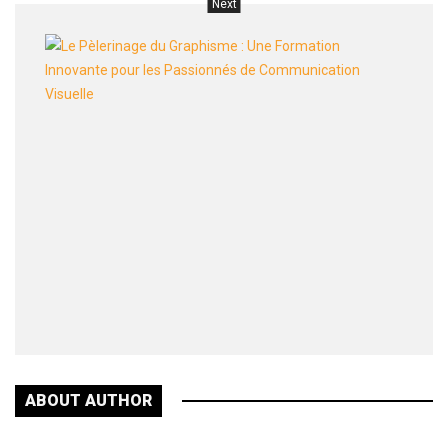
Next
Le
Pèleri
du
Graph
:
Une
Forma
Innov
pour
les
Passio
de
Commu
Visuel
ABOUT AUTHOR