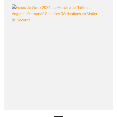
Échos
de
Vœux
2024
:
Le
Minist
de
l’Intér
Vagon
Dioma
Salue
les
Réalis
en
Matiè
de
Sécuri