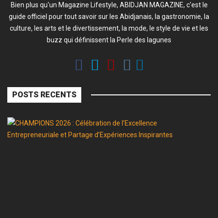
Bien plus qu'un Magazine Lifestyle, ABIDJAN MAGAZINE, c'est le
guide officiel pour tout savoir sur les Abidjanais, la gastronomie, la
culture, les arts et le divertissement, la mode, le style de vie et les
buzz qui définissent la Perle des lagunes
POSTS RECENTS
C
2
:
Cé
d
l’
En
et
P
d’