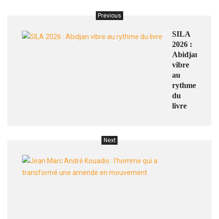
Previous
SILA
2026 :
Abidjan
vibre
au
rythme
du
livre
Next
Jean
Marc
André
Kouad
:
l’hom