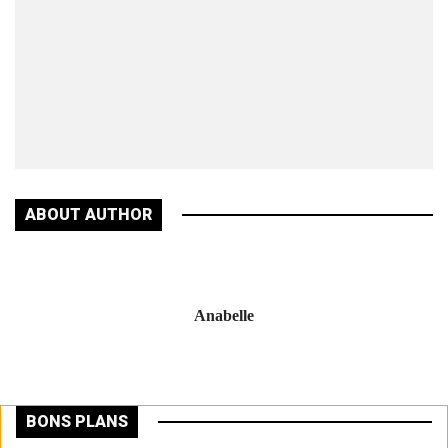
qui
a
transf
une
amend
en
mouve
ABOUT AUTHOR
Anabelle
BONS PLANS