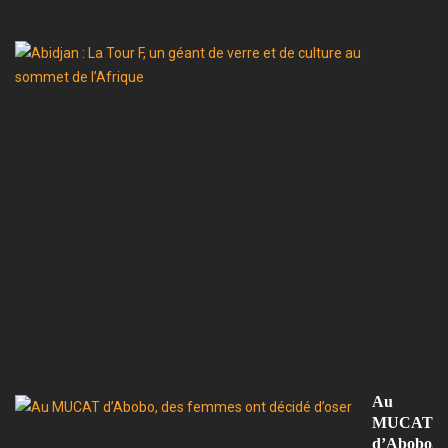
In
A
:
L
T
F,
u
gé
d
ve
et
d
cu
a
s
d
l’
Au
MUCAT
d’Abobo,