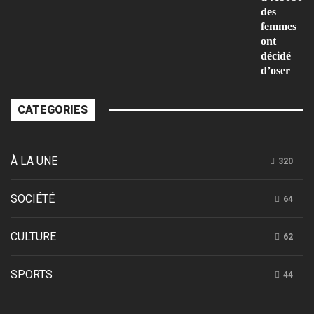
des
femmes
ont
décidé
d’oser
CATEGORIES
À LA UNE
320
SOCIÉTÉ
64
CULTURE
62
SPORTS
44