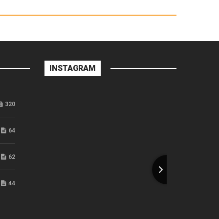
INSTAGRAM
320
64
62
44