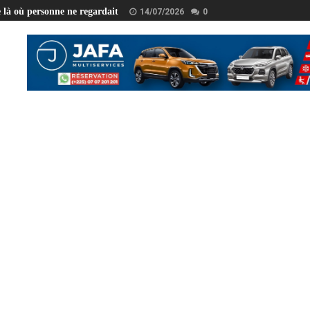
e là où personne ne regardait
14/07/2026
0