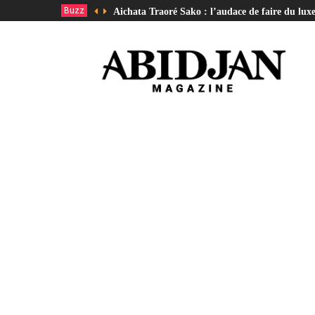
Buzz
Aichata Traoré Sako : l’audace de faire du lux