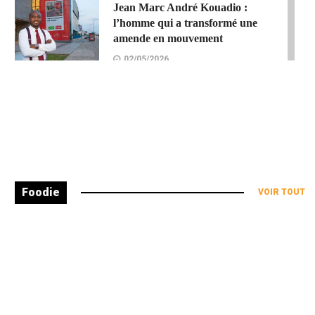
Jean Marc André Kouadio :
l’homme qui a transformé une
amende en mouvement
02/05/2026
À la Une
Éducation
Pèlerinage du Graphisme 2026 : le
pari réussi du Dr Amos Oyeyemi
30/04/2026
Culture
Foodie
VOIR TOUT
SILA 2026 : Abidjan vibre au
rythme du livre
30/04/2026
À la Une
Tourisme
Diplomatie Touristique : Jennifer