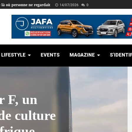
e là où personne ne regardait
14/07/2026
0
LIFESTYLE
EVENTS
MAGAZINE
S’IDENTI
r F, un
de culture
frique