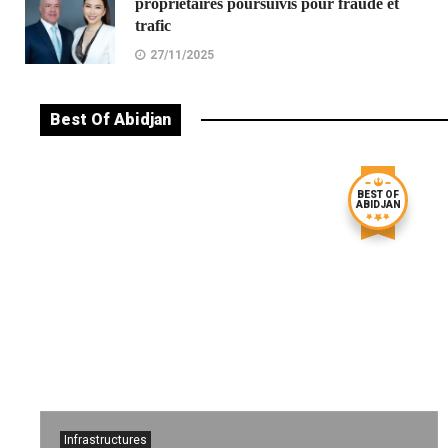
propriétaires poursuivis pour fraude et
trafic
27/11/2025
Best Of Abidjan
BEST OF
ABIDJAN
Infrastructures