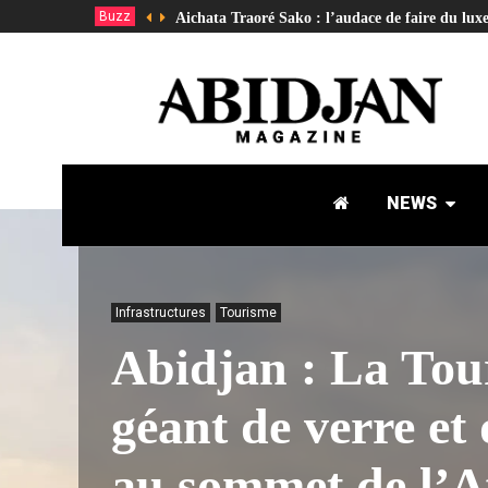
Buzz
Aichata Traoré Sako : l’audace de faire du lux
NEWS
Infrastructures
Tourisme
Abidjan : La Tou
géant de verre et 
au sommet de l’A