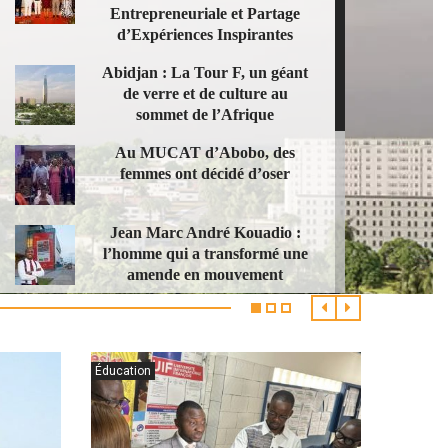
Entrepreneuriale et Partage
d’Expériences Inspirantes
Abidjan : La Tour F, un géant
de verre et de culture au
sommet de l’Afrique
Au MUCAT d’Abobo, des
femmes ont décidé d’oser
Jean Marc André Kouadio :
l’homme qui a transformé une
amende en mouvement
Pèlerinage du Graphisme 2026 :
le pari réussi du Dr Amos
Oyeyemi
Éducation
SILA 2026 : Abidjan vibre au
rythme du livre