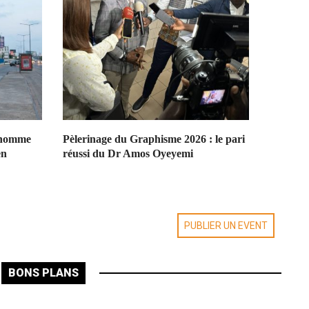
Diplomatie Touristique :
Jennifer Ceres et une délégation
brésilienne reçues par le
Ministre du Tourisme pour le
projet « Heritage Voyage of
Return »
’homme
Pèlerinage du Graphisme 2026 : le pari
en
réussi du Dr Amos Oyeyemi
PUBLIER UN EVENT
BONS PLANS