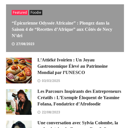
Ceres et une délégation brésilienne
reçues par le Ministre du Tourisme
Featured
Foodie
pour le projet « Heritage Voyage of
Return »
“Épicurienne Odyssée Africaine” : Plongez dans la
Saison 4 de “Recettes d’Afrique” aux Côtés de Necy
22/04/2026
N’dri
27/08/2023
LIRE LA SUITE
L’Attiéké Ivoirien : Un Joyau
Gastronomique Élevé au Patrimoine
Mondial par l’UNESCO
03/03/2025
Les Parcours Inspirants des Entrepreneurs
Créatifs : L’Exemple Éloquent de Yasmine
Fofana, Fondatrice d’Afrofoodie
22/08/2023
Une conversation avec Sylvia Colombe, la