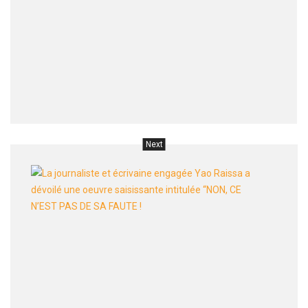
vende
de
noix
de
coco
en
rentra
Next
La
journa
et
écriva
engag
Yao
Raissa
a
dévoil
une