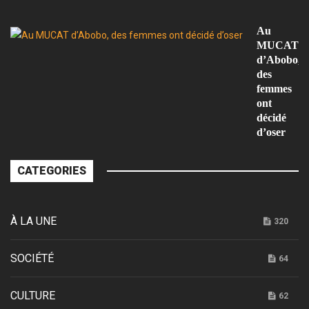
l’
Au
MUCAT
d’Abobo,
des
femmes
ont
décidé
d’oser
CATEGORIES
À LA UNE
320
SOCIÉTÉ
64
CULTURE
62