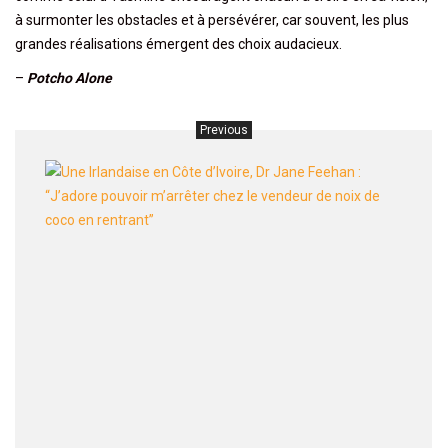
à surmonter les obstacles et à persévérer, car souvent, les plus
grandes réalisations émergent des choix audacieux.
–
Potcho Alone
Previous
Une
Irland
en
Côte
d’Ivoi
Dr
Jane
Feeha
:
“J’ado
pouvo
m’arrê
chez
le