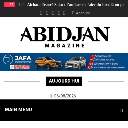
Buzz
Aichata Traoré Sako : l’audace de faire du luxe là où per
Account
AUJOURD'HUI
06/08/2026
MAIN MENU