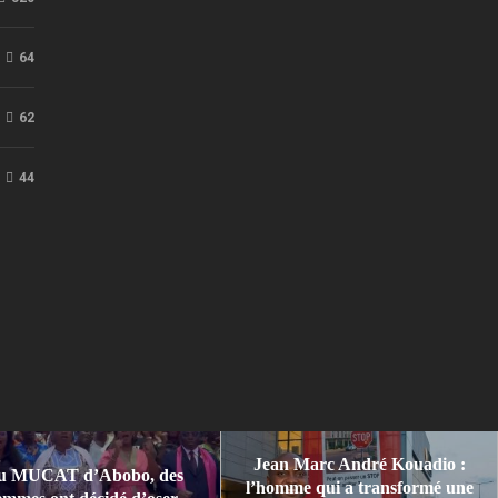
64
62
44
Jean Marc André Kouadio :
u MUCAT d’Abobo, des
l’homme qui a transformé une