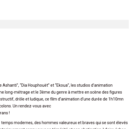
se Ashanti”, “Dia Houphouët” et “Ekoua”, les studios d’animation
me long-métrage et le 3ème du genre à mettre en scène des figures
 instructif, drôle et ludique, ce film d’animation d’une durée de 1h10mn
x colons. Un rendez-vous avec
rans !
es temps modernes, des hommes valeureux et braves qui se sont élevés