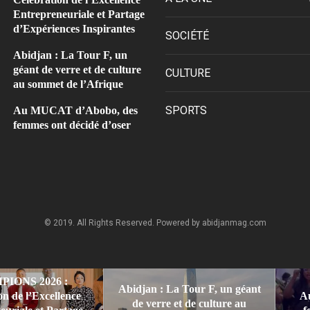
Entrepreneuriale et Partage
d’Expériences Inspirantes
SOCIÉTÉ
Abidjan : La Tour F, un
géant de verre et de culture
CULTURE
au sommet de l’Afrique
SPORTS
Au MUCAT d’Abobo, des
femmes ont décidé d’oser
© 2019. All Rights Reserved. Powered by abidjanmag.com
IONS 2026 :
Abidjan : La Tour F, un géant
on de l’Excellence
A
de verre et de culture au