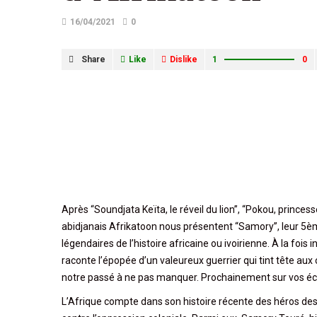
16/04/2021
0
Share
Like
Dislike
1
0
Après “Soundjata Keïta, le réveil du lion”, “Pokou, princes
abidjanais Afrikatoon nous présentent “Samory”, leur 5è
légendaires de l’histoire africaine ou ivoirienne. À la fois
raconte l’épopée d’un valeureux guerrier qui tint tête au
notre passé à ne pas manquer. Prochainement sur vos éc
L’Afrique compte dans son histoire récente des héros d