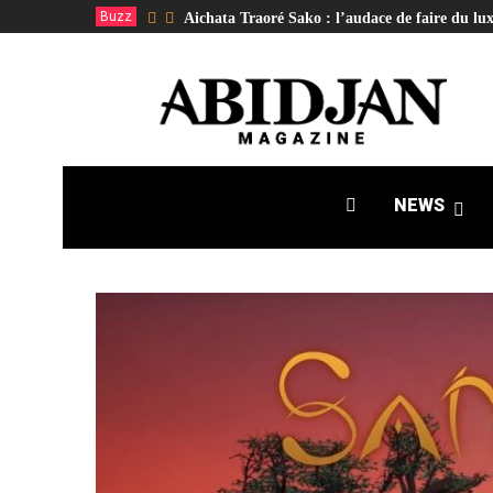
Buzz
Aichata Traoré Sako : l’audace de faire du lux
NEWS