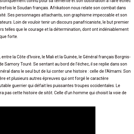
istoriquement connu pour sa témérité et son obstination à faire échec
trefois le Soudan français. Afrikatoon nous relate son combat dans
rnité. Ses personnages attachants, son graphisme impeccable et son
teurs. Loin de vouloir tenir un discours panafricaniste, le but premier
urs telles que le courage et la détermination, dont ont indéniablement
que forte.
ntre la Côte d’Ivoire, le Mali et la Guinée, le Général français Borgnis-
Samory Touré. Se sentant au bord de l’échec, il se replie dans son
néral dans le seul but de lui conter une histoire : celle de l’Almami. Son
 et plusieurs autres épreuves qui ont forgé le caractère
able guerrier qui défait les puissantes troupes occidentales. Le
a pas cette histoire de sitôt. Celle d’un homme qui choisit la voie de