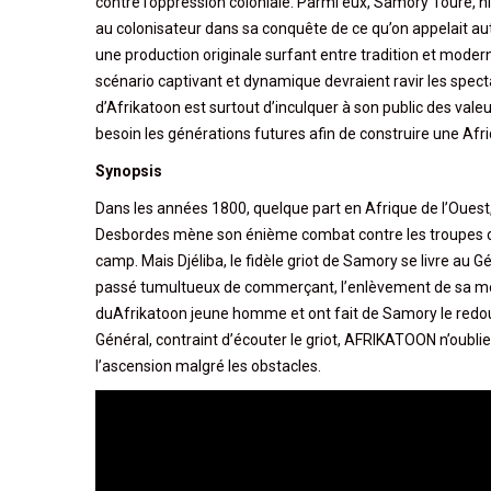
contre l’oppression coloniale. Parmi eux, Samory Touré, h
au colonisateur dans sa conquête de ce qu’on appelait au
une production originale surfant entre tradition et mode
scénario captivant et dynamique devraient ravir les specta
d’Afrikatoon est surtout d’inculquer à son public des vale
besoin les générations futures afin de construire une Afri
Synopsis
Dans les années 1800, quelque part en Afrique de l’Ouest, e
Desbordes mène son énième combat contre les troupes de 
camp. Mais Djéliba, le fidèle griot de Samory se livre au Gé
passé tumultueux de commerçant, l’enlèvement de sa mère
duAfrikatoon jeune homme et ont fait de Samory le redout
Général, contraint d’écouter le griot, AFRIKATOON n’oublier
l’ascension malgré les obstacles.