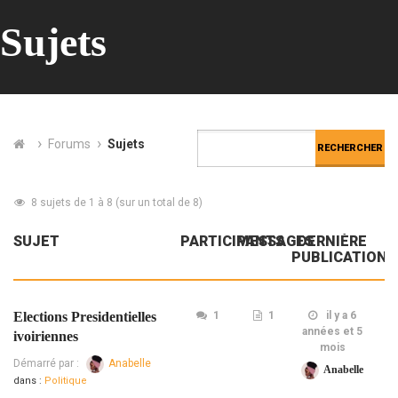
Sujets
›
›
Forums
Sujets
8 sujets de 1 à 8 (sur un total de 8)
SUJET
PARTICIPANTS
MESSAGES
DERNIÈRE
PUBLICATION
Elections Presidentielles
1
1
il y a 6
années et 5
ivoiriennes
mois
Démarré par :
Anabelle
Anabelle
dans :
Politique