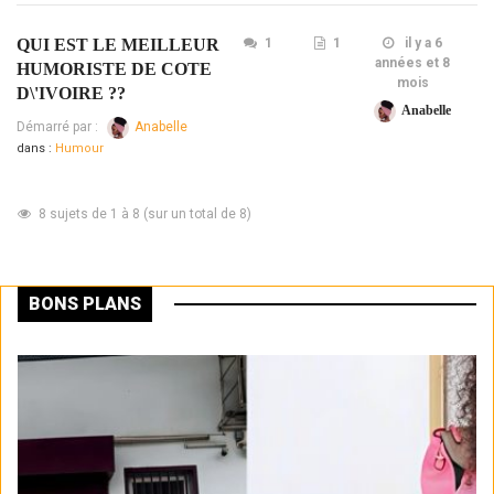
QUI EST LE MEILLEUR
1
1
il y a 6
années et 8
HUMORISTE DE COTE
mois
D\'IVOIRE ??
Anabelle
Démarré par :
Anabelle
dans :
Humour
8 sujets de 1 à 8 (sur un total de 8)
BONS PLANS