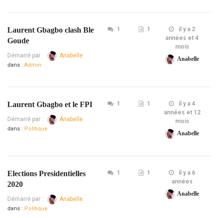
Laurent Gbagbo clash Ble
1
1
il y a 2
années et 4
Goude
mois
Démarré par :
Anabelle
Anabelle
dans :
Admin
Laurent Gbagbo et le FPI
1
1
il y a 4
années et 12
Démarré par :
Anabelle
mois
dans :
Politique
Anabelle
Elections Presidentielles
1
1
il y a 6
années
2020
Anabelle
Démarré par :
Anabelle
dans :
Politique