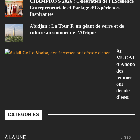
CHAMPIONS 2026 : Célébration de l’Excellence
Entrepreneuriale et Partage d’Expériences
Inspirantes
Abidjan : La Tour F, un géant de verre et de
culture au sommet de l’Afrique
Au
MUCAT
d’Abobo,
des
femmes
ont
décidé
d’oser
CATEGORIES
À LA UNE
320