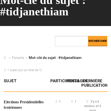
Mot-clé du sujet :
#tidjanethiam
›
›
Forums
Mot-clé du sujet : #tidjanethiam
1 sujet (sur un total de 1)
SUJET
PARTICIPANTS
MESSAGES
DERNIÈRE
PUBLICATION
Elections Presidentielles
1
1
il y a 6
années et 5
ivoiriennes
mois