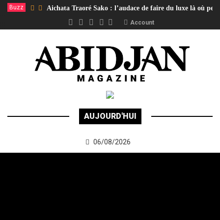
Buzz
Aichata Traoré Sako : l’audace de faire du luxe là où per
Account
AUJOURD'HUI
06/08/2026