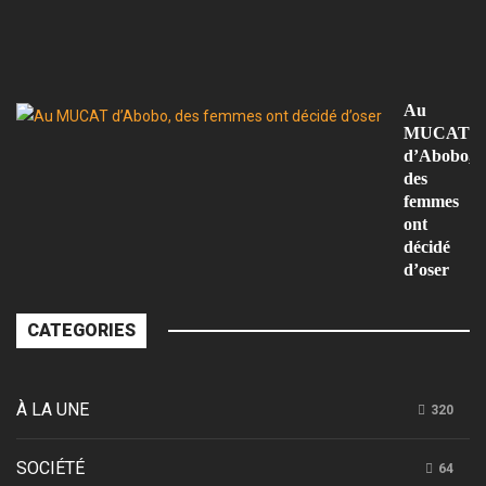
a
s
d
l’
Au
MUCAT
d’Abobo,
des
femmes
ont
décidé
d’oser
CATEGORIES
À LA UNE
320
SOCIÉTÉ
64