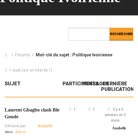
›
›
Forums
Mot-clé du sujet : Politique Ivoirienne
1 sujet (sur un total de 1)
SUJET
PARTICIPANTS
MESSAGES
DERNIÈRE
PUBLICATION
Laurent Gbagbo clash Ble
1
1
il y a 2
années et 3
Goude
mois
Démarré par :
Anabelle
Anabelle
dans :
Admin