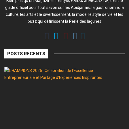
Bien plus qu'un Magazine Lifestyle, ABIDJAN MAGAZINE, c'est le
guide officiel pour tout savoir sur les Abidjanais, la gastronomie, la
culture, les arts et le divertissement, la mode, le style de vie et les
buzz qui définissent la Perle des lagunes
POSTS RECENTS
C
2
:
Cé
d
l’
En
et
P
d’