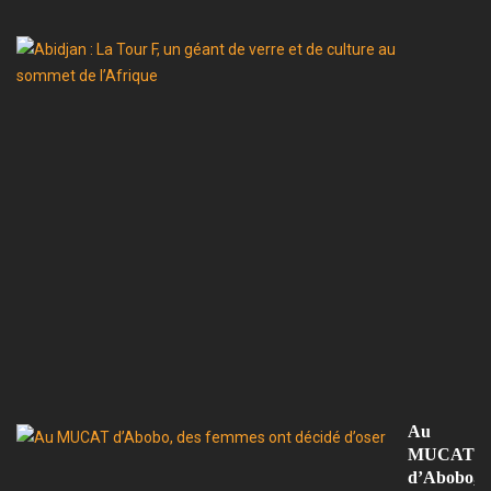
In
A
:
L
T
F,
u
gé
d
ve
et
d
cu
a
s
d
l’
Au
MUCAT
d’Abobo,