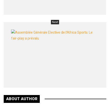
Sports
Next
Assem
Génér
Electi
de
l’Afri
Sports
fair-
play
a
préval
ABOUT AUTHOR