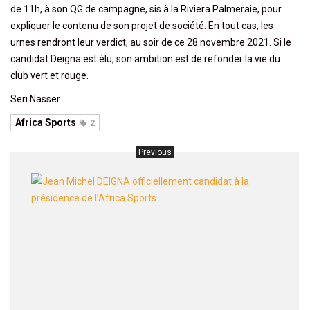
de 11h, à son QG de campagne, sis à la Riviera Palmeraie, pour
expliquer le contenu de son projet de société. En tout cas, les
urnes rendront leur verdict, au soir de ce 28 novembre 2021. Si le
candidat Deigna est élu, son ambition est de refonder la vie du
club vert et rouge.
Seri Nasser
Africa Sports
2
Previous
Jean
Miche
DEIG
officie
candid
à
la
présid
de
l’Afri