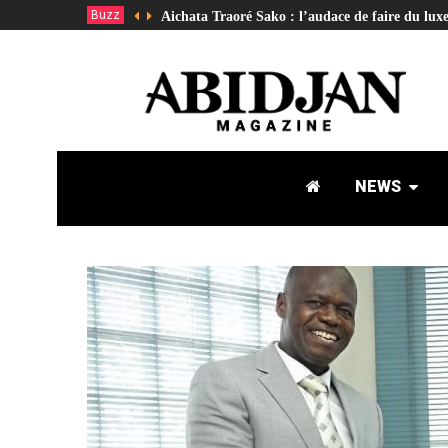
Buzz
Aichata Traoré Sako : l’audace de faire du lux
NEWS