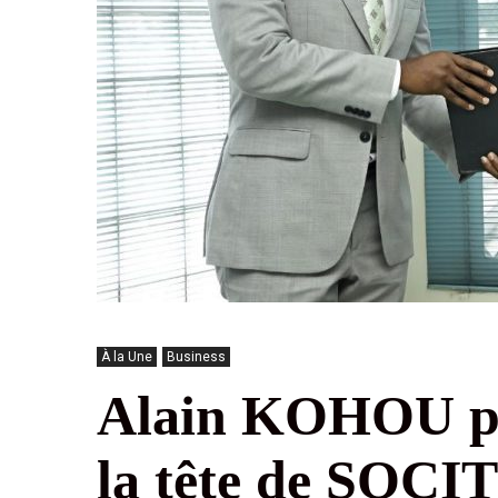
À la Une
Business
Alain KOHOU pre
la tête de SOC