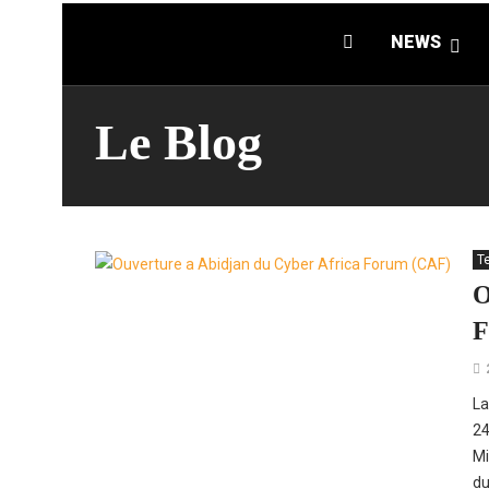
NEWS
Le Blog
T
O
F
La
24
Mi
du