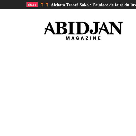
Buzz
Aichata Traoré Sako : l’audace de faire du lux