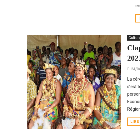
en
Cultur
Cla
202
24/0
La cér
s’est 
person
Econom
Région
LIRE