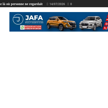
e là où personne ne regardait
14/07/2026
0