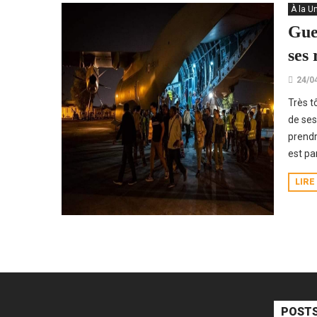
À la U
Gue
ses 
24/0
Très tô
de ses 
prendr
est pa
LIRE
POSTS