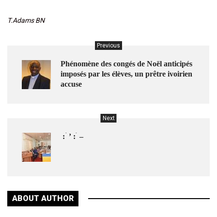
T.Adams BN
Previous
Phénomène des congés de Noël anticipés
imposés par les élèves, un prêtre ivoirien
accuse
Next
́ : ̀ ’ : ́ –
ABOUT AUTHOR