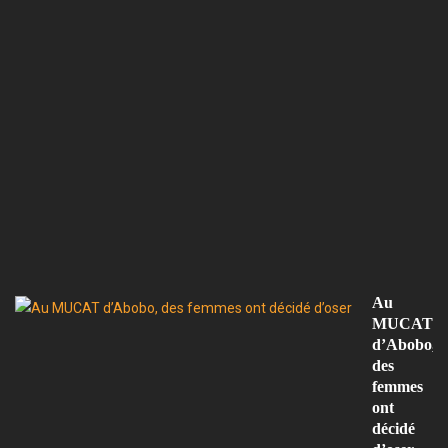
T
F,
u
gé
d
ve
et
d
cu
a
s
d
l’
Au
MUCAT
d’Abobo,
des
femmes
ont
décidé