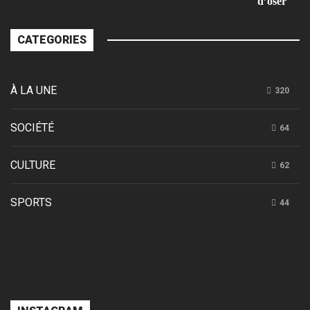
d’oser
CATEGORIES
À LA UNE
320
SOCIÉTÉ
64
CULTURE
62
SPORTS
44