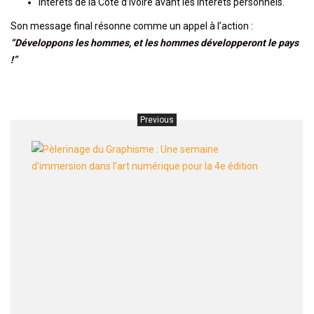
Intérêts de la Côte d’Ivoire avant les intérêts personnels.
Son message final résonne comme un appel à l’action :
“Développons les hommes, et les hommes développeront le pays
!”
Previous
Pèleri
du
Graph
:
Une
semai
d’imm
dans
l’art
numér
pour
la