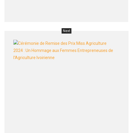
4e
éditio
Next
Cérém
de
Remis
des
Prix
Miss
Agricu
2024
:
Un
Homm
aux
Femm
Entre
de