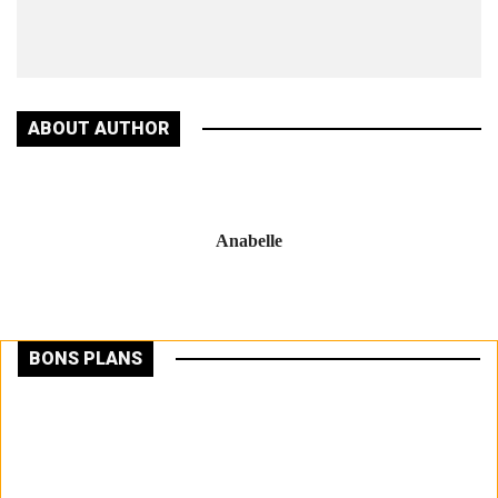
l’Agri
Ivoiri
ABOUT AUTHOR
Anabelle
BONS PLANS