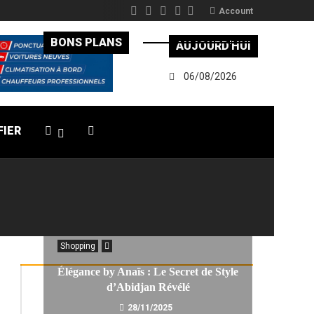
Account
BONS PLANS
AUJOURD'HUI
06/08/2026
FIER
Shopping
Élégance by Anaïs : Le Secret de Style
d’Abidjan Révélé
28/11/2025