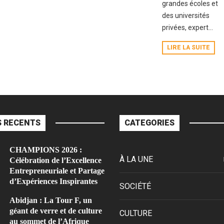
grandes écoles et
des universités
privées, expert...
LIRE LA SUITE
 RECENTS
CATEGORIES
CHAMPIONS 2026 :
À LA UNE
Célébration de l’Excellence
Entrepreneuriale et Partage
d’Expériences Inspirantes
SOCIÉTÉ
Abidjan : La Tour F, un
géant de verre et de culture
CULTURE
au sommet de l’Afrique