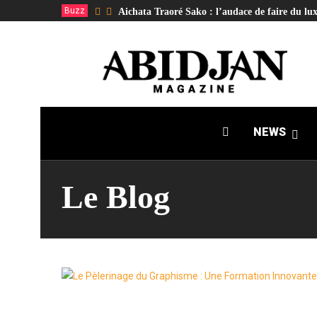
Buzz
Aichata Traoré Sako : l’audace de faire du lux
NEWS
Le Blog