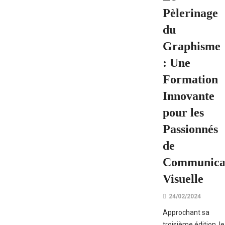
Pèlerinage
du
Graphisme
: Une
Formation
Innovante
pour les
Passionnés
de
Communica
Visuelle
24/02/2024
Approchant sa
troisième édition, le