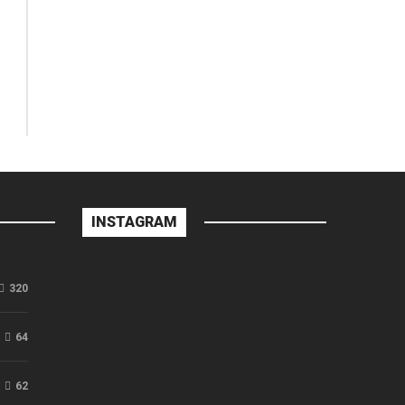
INSTAGRAM
320
64
62