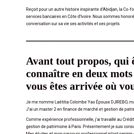
Reçoit pour un autre histoire inspirante d’Abidjan, la Co-
services bancaires en Côte d’Ivoire. Nous sommes honor
conversation sur sa vie ses activités et ses projets.
____________________
Avant tout propos,
qui
ê
connaître en deux mots
vous êtes arrivée où vo
Je me nomme Laétitia Colombe Yao Épouse DJIREBO, marié
J’ai un master 2 en finance de marché et gestion de patr
Comme expérience professionnelle, j’ai travaillé au Cré
gestion de patrimoine à Paris. Présentement je suis co
Mes études et mon parcours professionnel m’ont permis d