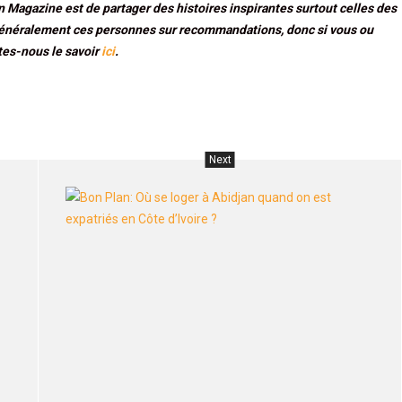
 Magazine est de partager des histoires inspirantes surtout celles des
néralement ces personnes sur recommandations, donc si vous ou
tes-nous le savoir
ici
.
Next
Cote
Bon
d’ivoire
Plan
:
Où
des
se
experts
loge
Anti-
à
épidémiques
Abi
chinois
qua
en
on
renfort
est
pour
expa
aider
en