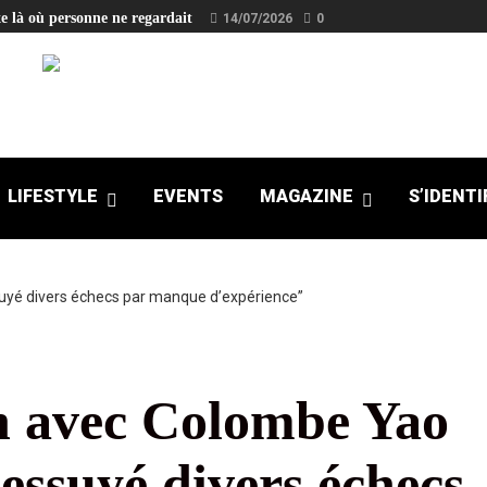
e là où personne ne regardait
14/07/2026
0
LIFESTYLE
EVENTS
MAGAZINE
S’IDENTI
n avec Colombe Yao
ssuyé divers échecs