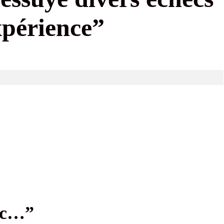
périence”
ec…”