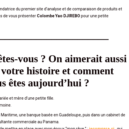
fondatrice du premier site d’analyse et de comparaison de produits et
és de vous présenter
Colombe Yao DJIREBO
pour une petite
_____________________
tes
-vous
? On aimerait aussi
 votre histoire et comment
us êtes aujourd’hui ?
e et mère d’une petite fille.
imoine.
dit Maritime, une banque basée en Guadeloupe, puis dans un cabinet de
nsultante commerciale au Panama.
e mettre en place avec mon époux “mon rêve ” :
jecompare.ci
, qui