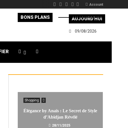
Account
BONS PLANS
AUJOURD'HUI
09/08/2026
FIER
Shopping
Élégance by Anaïs : Le Secret de Style
d’Abidjan Révélé
28/11/2025