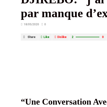
par manque d’ex
18/05/2020
0
Share
Like
Dislike
2
0
“Une Conversation Av