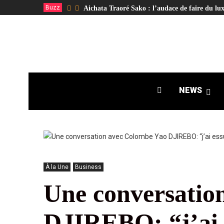
Buzz
Aichata Traoré Sako : l’audace de faire du lux
NEWS
À la Une
Business
Une conversatio
DJIREBO: “j’ai e